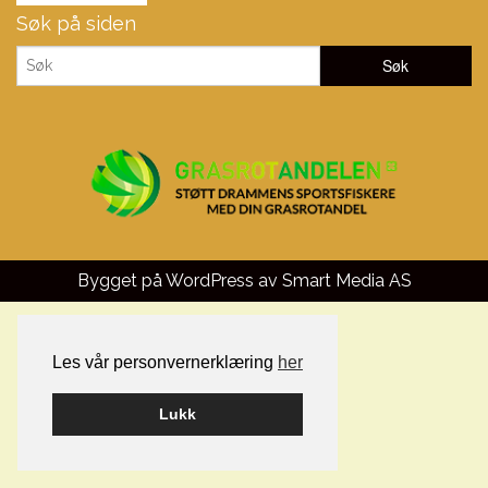
Søk på siden
Bygget på WordPress av
Smart Media AS
Les vår personvernerklæring
her
Lukk