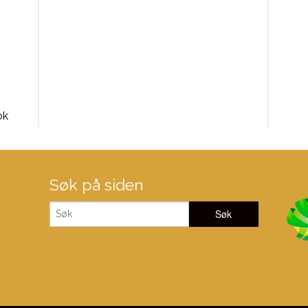
ok
Søk på siden