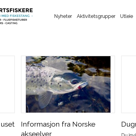
Nyheter
Aktivitetsgrupper
Utleie
huset
Informasjon fra Norske
Dug
akseelver
Du inv