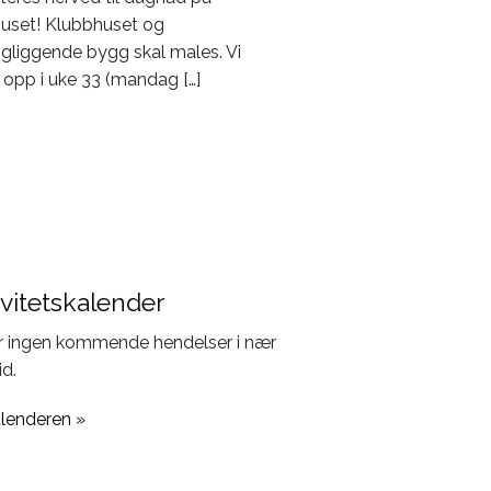
uset! Klubbhuset og
gliggende bygg skal males. Vi
r opp i uke 33 (mandag […]
ivitetskalender
r ingen kommende hendelser i nær
id.
alenderen »