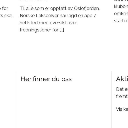
klubbh
o for
Til alle som er opptatt av Oslofjorden.
omkrin
s skal
Norske Lakseelver har lagd en app /
starte
nettsted med oversikt over
fredningssoner for […]
Her finner du oss
Akt
Det e
fremt
Vis k