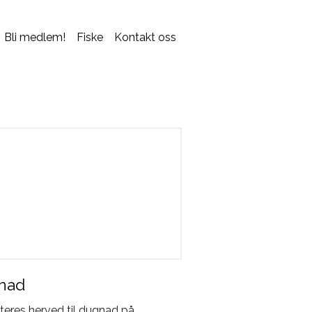
Bli medlem!
Fiske
Kontakt oss
nad
iteres herved til dugnad på