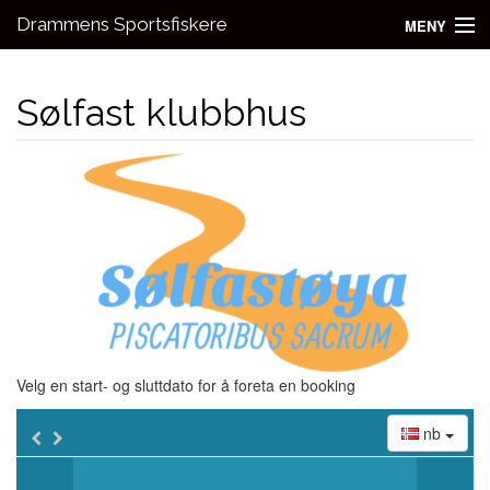
Drammens Sportsfiskere
MENY
Nyheter
Sølfast klubbhus
Aktivitetsgrupper
Utleie
Bli medlem!
Fiske
Kontakt oss
Velg en start- og sluttdato for å foreta en booking
nb