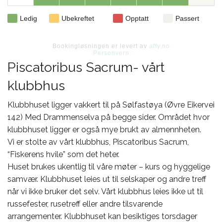
Ledig
Ubekreftet
Opptatt
Passert
Bookingløsningen er levert av
affy.no
Personvern
Piscatoribus Sacrum- vårt
klubbhus
Klubbhuset ligger vakkert til på Sølfastøya (Øvre Eikervei
142) Med Drammenselva på begge sider. Området hvor
klubbhuset ligger er også mye brukt av almennheten.
Vi er stolte av vårt klubbhus, Piscatoribus Sacrum,
“Fiskerens hvile” som det heter.
Huset brukes ukentlig til våre møter – kurs og hyggelige
samvær. Klubbhuset leies ut til selskaper og andre treff
når vi ikke bruker det selv. Vårt klubbhus leies ikke ut til
russefester, rusetreff eller andre tilsvarende
arrangementer. Klubbhuset kan besiktiges torsdager