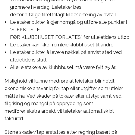
grønnere hverdag. Leietaker bes
derfor å følge tilrettelagt kildesortering av avfall
Leietaker plikter å gjennomgå og utføre alle punkter i
”SJEKKLISTE
FØR KLUBBHUSET FORLATES” før utleietidens utløp
Leietaker kan ikke fremleie klubbhuset til andre
Leietaker plikter å levere nøkkel på anvist sted ved
utleietidens slutt
Alle leietakere av klubbhuset må være fylt 25 år.
Mislighold vil kunne medføre at leietaker blir holdt
økonomiske ansvarlig for tap eller utgifter som utleier
måtte ha. Ved skader på lokaler eller utstyr, samt ved
tilgrising og mangel på opprydding som
medfører ekstra arbeid, vil leietaker automatisk bli
fakturert
Større skader/tap erstattes etter regning basert på