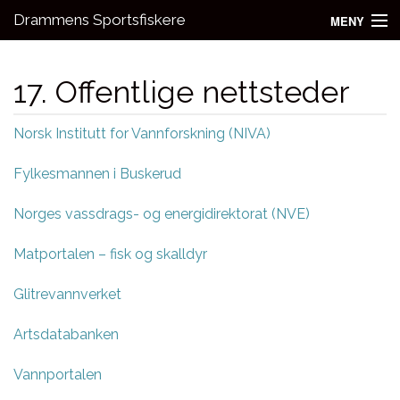
Drammens Sportsfiskere
MENY
Nyheter
17. Offentlige nettsteder
Aktivitetsgrupper
Norsk Institutt for Vannforskning (NIVA)
Utleie
Fylkesmannen i Buskerud
Bli medlem!
Norges vassdrags- og energidirektorat (NVE)
Fiske
Matportalen – fisk og skalldyr
Kontakt oss
Glitrevannverket
Artsdatabanken
Vannportalen