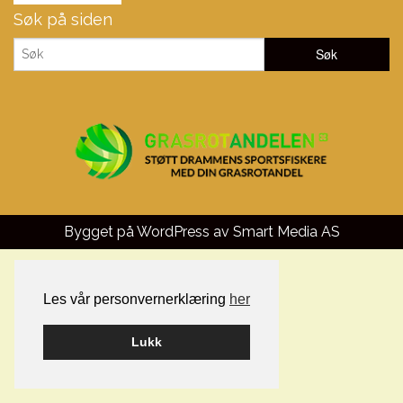
Søk på siden
Bygget på WordPress av
Smart Media AS
Les vår personvernerklæring
her
Lukk