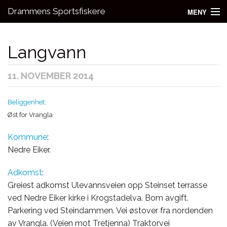
Drammens Sportsfiskere
MENY
Nyheter
Langvann
Aktivitetsgrupper
11. NOVEMBER 2014
Utleie
Bli medlem!
Beliggenhet
:
Øst for Vrangla
Fiske
Kommune
:
Kontakt oss
Nedre Eiker.
Adkomst
:
Greiest adkomst Ulevannsveien opp Steinset terrasse
ved Nedre Eiker kirke i Krogstadelva. Bom avgift.
Parkering ved Steindammen. Vei østover fra nordenden
av Vrangla. (Veien mot Tretjenna) Traktorvei