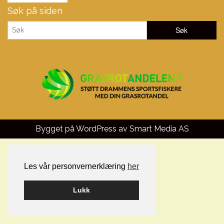
Søk på siden
Bygget på WordPress av
Smart Media AS
Les vår personvernerklæring
her
Lukk