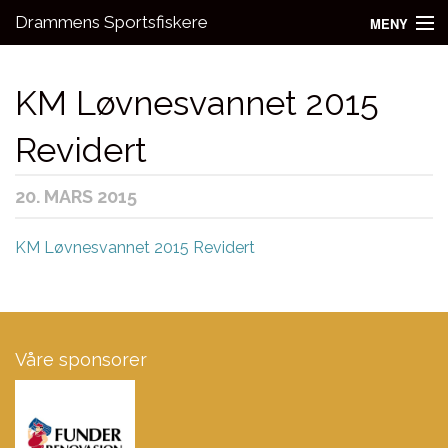
Drammens Sportsfiskere
MENY
Nyheter
KM Løvnesvannet 2015
Aktivitetsgrupper
Revidert
Utleie
20. MARS 2015
Bli medlem!
Fiske
KM Løvnesvannet 2015 Revidert
Kontakt oss
Våre sponsorer