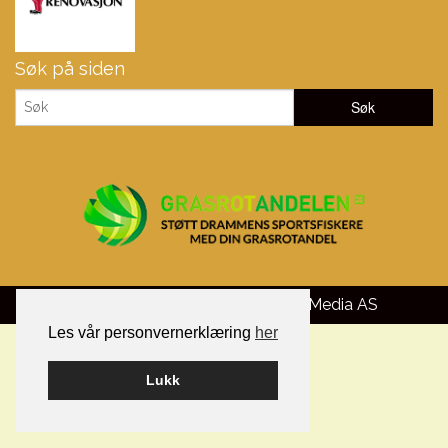
Søk på siden
Bygget på WordPress av
Smart Media AS
Les vår personvernerklæring
her
Lukk