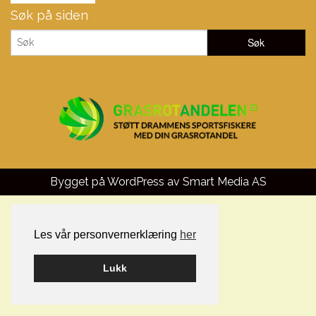
Søk på siden
Bygget på WordPress av
Smart Media AS
Les vår personvernerklæring
her
Lukk