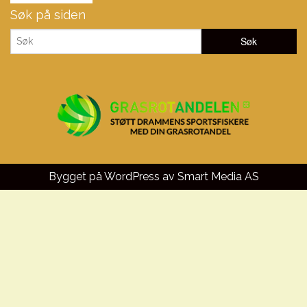
Søk på siden
Bygget på WordPress av
Smart Media AS