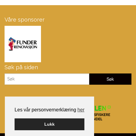
Våre sponsorer
Søk på siden
Les vår personvernerklæring
her
Lukk