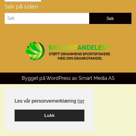
Søk på siden
Bygget på WordPress av
Smart Media AS
Les vår personvernerklæring
her
Lukk