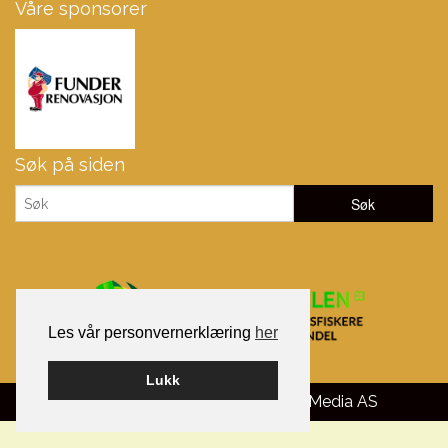
Våre sponsorer
Søk på siden
Les vår personvernerklæring
her
Lukk
Bygget på WordPress av
Smart Media AS