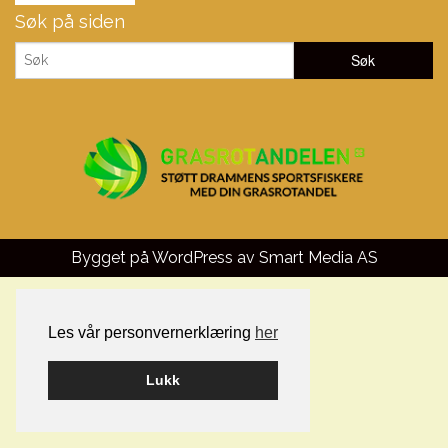
Søk på siden
Bygget på WordPress av
Smart Media AS
Les vår personvernerklæring
her
Lukk