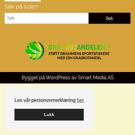
Søk på siden
Bygget på WordPress av
Smart Media AS
Les vår personvernerklæring
her
Lukk