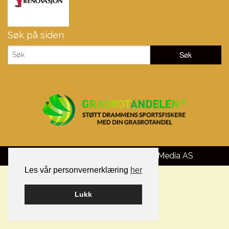
Søk på siden
Bygget på WordPress av
Smart Media AS
Les vår personvernerklæring
her
Lukk