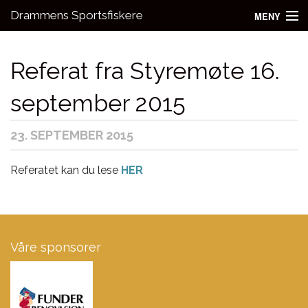
Drammens Sportsfiskere
MENY
Nyheter
Referat fra Styremøte 16.
Aktivitetsgrupper
september 2015
Utleie
23. SEPTEMBER 2015
Bli medlem!
Fiske
Referatet kan du lese
HER
Kontakt oss
Våre sponsorer