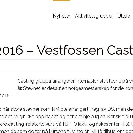
Nyheter
Aktivitetsgrupper
Utleie
2016 – Vestfossen Cas
Casting gruppa arrangerer internasjonalt stevne på V
år. Stevnet er dessuten norgesmesterskap for de norsk
 2016
.
opp når store stevner som NM ble arrangert i regi av DS, men d
om det. Vi gir ikke opp håpet og ber om hjelp igjen. Kanskje du h
re casting-relaterte kurs på NJFF’s jakt- og fiskesenter i Flå til
 men de som deltar på kursene til vinteren, vil få tilbud om det