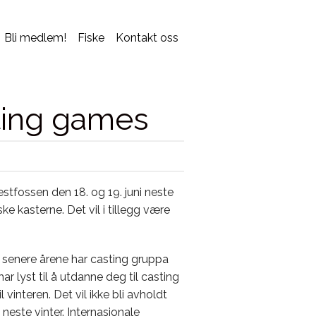
Bli medlem!
Fiske
Kontakt oss
ting games
estfossen den 18.
og 19. juni neste
e kasterne. Det vil i tillegg være
e senere årene har casting gruppa
ar lyst til å utdanne deg til casting
 vinteren. Det vil ikke bli avholdt
 neste vinter. Internasjonale