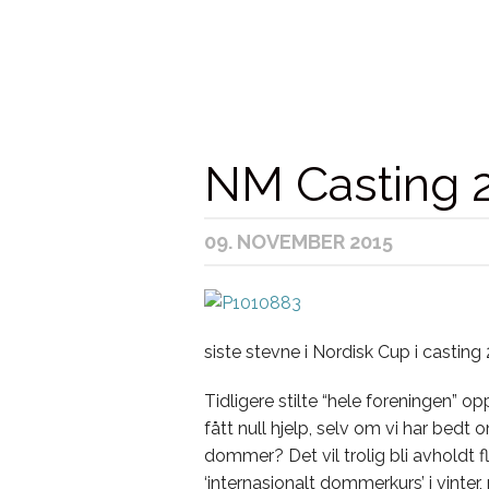
NM Casting 
09. NOVEMBER 2015
siste stevne i Nordisk Cup i casting
Tidligere stilte “hele foreningen” 
fått null hjelp, selv om vi har bedt 
dommer? Det vil trolig bli avholdt fle
‘internasjonalt dommerkurs’ i vinter,