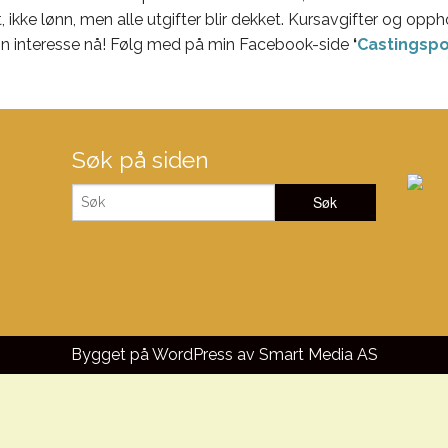
kke lønn, men alle utgifter blir dekket. Kursavgifter og opph
in interesse nå! Følg med på min Facebook-side
‘
Castingspo
Søk på siden
Bygget på WordPress av
Smart Media AS