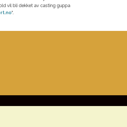
old vil bli dekket av casting guppa
rt.no
‘
.