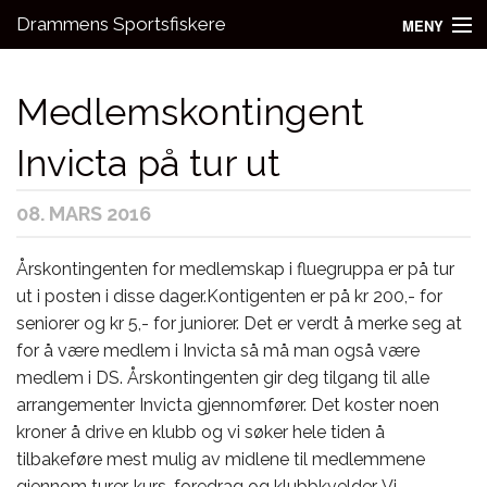
Drammens Sportsfiskere
MENY
Nyheter
Medlemskontingent
Aktivitetsgrupper
Invicta på tur ut
Utleie
08. MARS 2016
Bli medlem!
Fiske
Årskontingenten for medlemskap i fluegruppa er på tur
ut i posten i disse dager.
Kontigenten er på kr 200,- for
Kontakt oss
seniorer og kr 5,- for juniorer. Det er verdt å merke seg at
for å være medlem i Invicta så må man også være
medlem i DS. Årskontingenten gir deg tilgang til alle
arrangementer Invicta gjennomfører. Det koster noen
kroner å drive en klubb og vi søker hele tiden å
tilbakeføre mest mulig av midlene til medlemmene
gjennom turer, kurs, foredrag og klubbkvelder. Vi