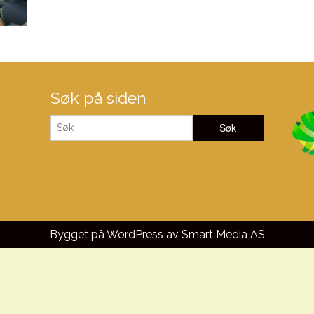
Søk på siden
Bygget på WordPress av
Smart Media AS