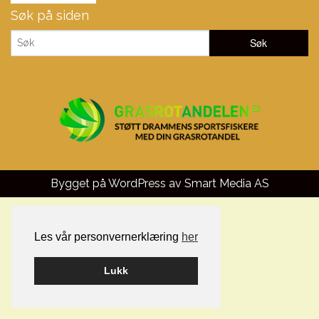
Søk på siden
Bygget på WordPress av
Smart Media AS
Les vår personvernerklæring
her
Lukk