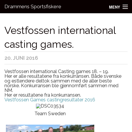
Drammens Sportsfiskere
MENY
Nyheter
Vestfossen international
Aktivitetsgrupper
casting games.
Utleie
20. JUNI 2016
Bli medlem!
Fiske
Vestfossen international Casting games 18. – 19.
Her er alle resultatene fra konkurransen. Både svenske
og estlendere deltok sammen med de aller beste
Kontakt oss
norske. Konkurransen ble gjennomført sammen med
NM.
Her er resultatene fra konkurransen.
Vestfossen Games castingresultater 2016
Team Sweden