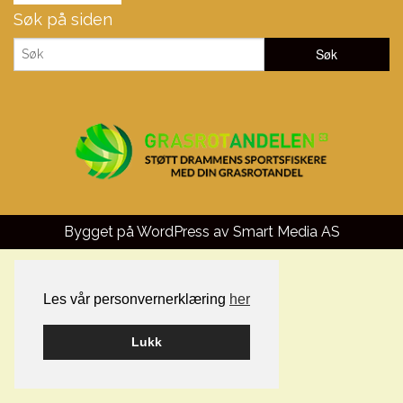
Søk på siden
Bygget på WordPress av
Smart Media AS
Les vår personvernerklæring
her
Lukk