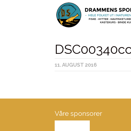
DSC00340c
11. AUGUST 2016
Våre sponsorer