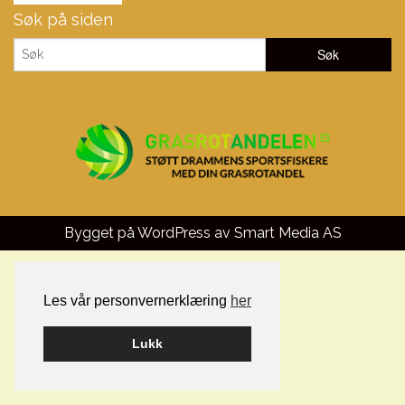
Søk på siden
Bygget på WordPress av
Smart Media AS
Les vår personvernerklæring
her
Lukk