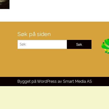
Søk på siden
Bygget på WordPress av
Smart Media AS