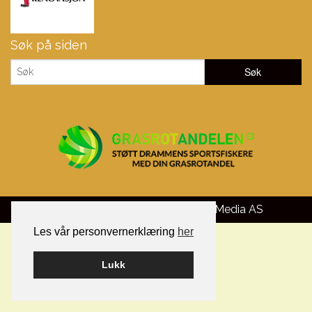
Søk på siden
Bygget på WordPress av
Smart Media AS
Les vår personvernerklæring
her
Lukk