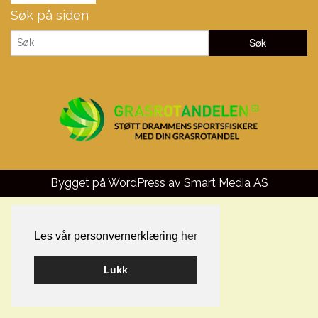
Søk på siden
Bygget på WordPress av
Smart Media AS
Les vår personvernerklæring
her
Lukk