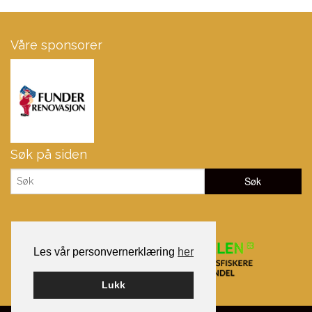
Våre sponsorer
Søk på siden
Les vår personvernerklæring
her
Lukk