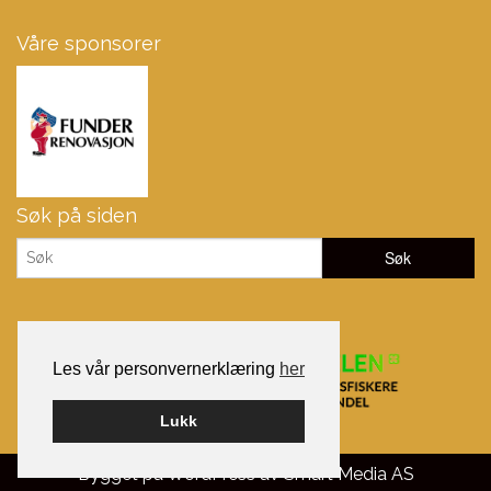
Våre sponsorer
Søk på siden
Les vår personvernerklæring
her
Lukk
Bygget på WordPress av
Smart Media AS