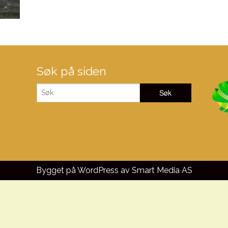
Søk på siden
Bygget på WordPress av
Smart Media AS