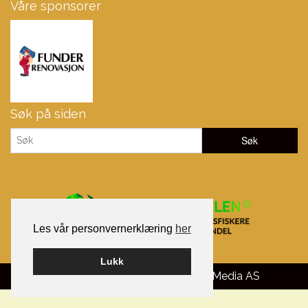
Våre sponsorer
Søk på siden
Les vår personvernerklæring
her
Lukk
Bygget på WordPress av
Smart Media AS