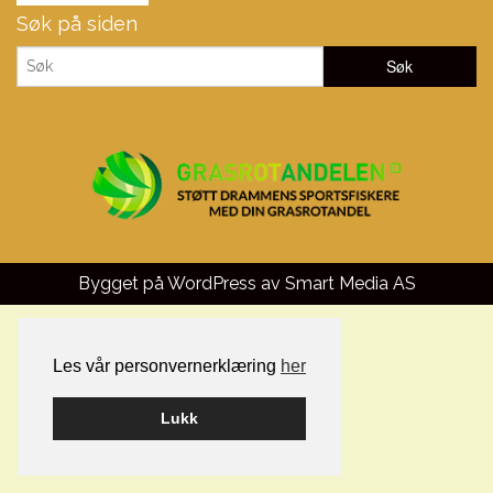
Søk på siden
Bygget på WordPress av
Smart Media AS
Les vår personvernerklæring
her
Lukk