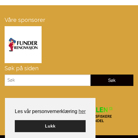
Våre sponsorer
Søk på siden
Les vår personvernerklæring
her
Lukk