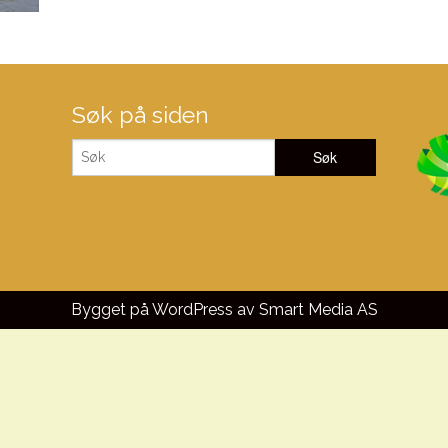
Søk på siden
Bygget på WordPress av
Smart Media AS