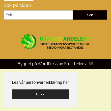
Søk på siden
Bygget på WordPress av
Smart Media AS
Les vår personvernerklæring
her
Lukk