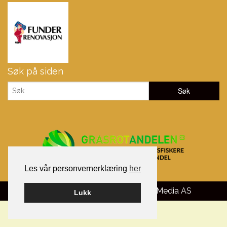
Søk på siden
Les vår personvernerklæring
her
Bygget på WordPress av
Smart Media AS
Lukk