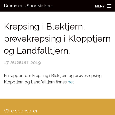
Drammens Sportsfiskere
MENY
Nyheter
Krepsing i Blektjern,
Aktivitetsgrupper
prøvekrepsing i Klopptjern
Utleie
og Landfalltjern.
Bli medlem!
Fiske
17. AUGUST 2019
Kontakt oss
En rapport om krepsing i Blektjern og prøvekrepsing i
Klopptjern og Landfalltjern finnes
her
.
Våre sponsorer