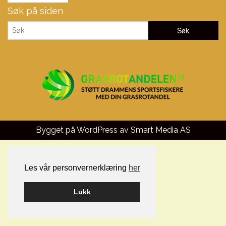
Søk på siden
Bygget på WordPress av
Smart Media AS
Les vår personvernerklæring
her
Lukk