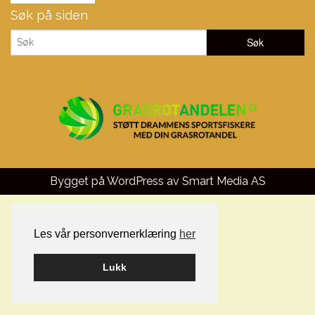
Søk på siden
Bygget på WordPress av
Smart Media AS
Les vår personvernerklæring
her
Lukk