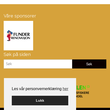
Våre sponsorer
Søk på siden
Les vår personvernerklæring
her
Lukk