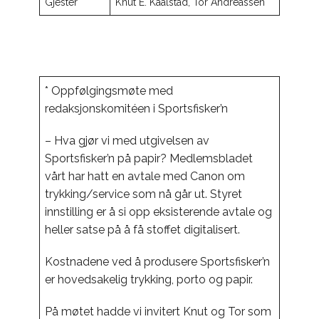
Gjester
Knut E. Kaalstad, Tor Andreassen
* Oppfølgingsmøte med
redaksjonskomitéen i Sportsfisker’n
– Hva gjør vi med utgivelsen av
Sportsfisker’n på papir? Medlemsbladet
vårt har hatt en avtale med Canon om
trykking/service som nå går ut. Styret
innstilling er å si opp eksisterende avtale og
heller satse på å få stoffet digitalisert.
Kostnadene ved å produsere Sportsfisker’n
er hovedsakelig trykking, porto og papir.
På møtet hadde vi invitert Knut og Tor som