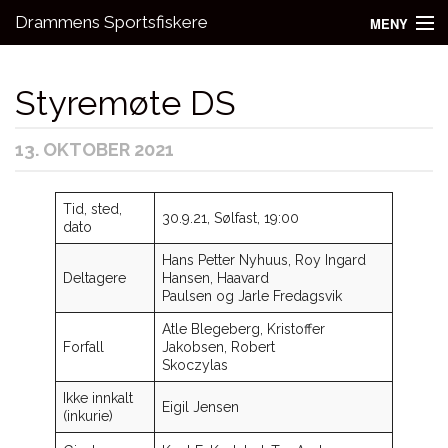
Drammens Sportsfiskere
MENY
Nyheter
Styremøte DS
Aktivitetsgrupper
13. OKTOBER 2021
Utleie
Bli medlem!
Tid, sted,
30.9.21, Sølfast, 19:00
dato
Fiske
Hans Petter Nyhuus, Roy Ingard
Deltagere
Hansen, Haavard
Kontakt oss
Paulsen og Jarle Fredagsvik
Atle Blegeberg, Kristoffer
Forfall
Jakobsen, Robert
Skoczylas
Ikke innkalt
Eigil Jensen
(inkurie)