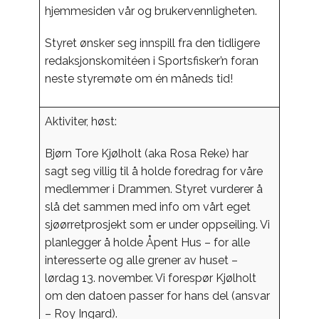
hjemmesiden vår og brukervennligheten.
Styret ønsker seg innspill fra den tidligere
redaksjonskomitéen i Sportsfisker’n foran
neste styremøte om én måneds tid!
Aktiviter, høst:
Bjørn Tore Kjølholt (aka Rosa Reke) har
sagt seg villig til å holde foredrag for våre
medlemmer i Drammen. Styret vurderer å
slå det sammen med info om vårt eget
sjøørretprosjekt som er under oppseiling. Vi
planlegger å holde Åpent Hus – for alle
interesserte og alle grener av huset –
lørdag 13. november. Vi forespør Kjølholt
om den datoen passer for hans del (ansvar
– Roy Ingard).