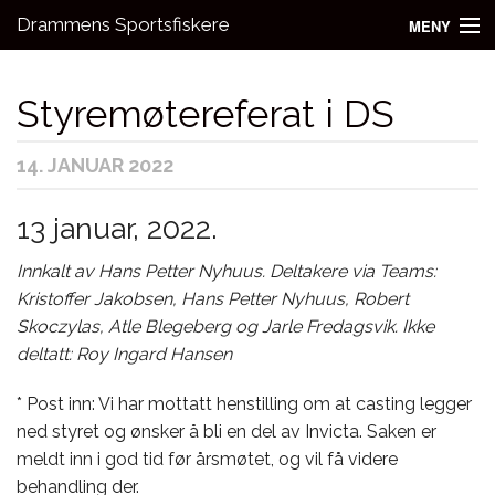
Drammens Sportsfiskere
MENY
Nyheter
Styremøtereferat i DS
Aktivitetsgrupper
14. JANUAR 2022
Utleie
Bli medlem!
13 januar, 2022.
Fiske
Innkalt av Hans Petter Nyhuus. Deltakere via Teams:
Kristoffer Jakobsen, Hans Petter Nyhuus, Robert
Kontakt oss
Skoczylas, Atle Blegeberg og Jarle Fredagsvik. Ikke
deltatt: Roy Ingard Hansen
* Post inn: Vi har mottatt henstilling om at casting legger
ned styret og ønsker å bli en del av Invicta. Saken er
meldt inn i god tid før årsmøtet, og vil få videre
behandling der.