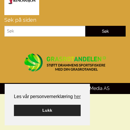
Søk på siden
Bygget på WordPress av
Smart Media AS
Les vår personvernerklæring
her
Lukk