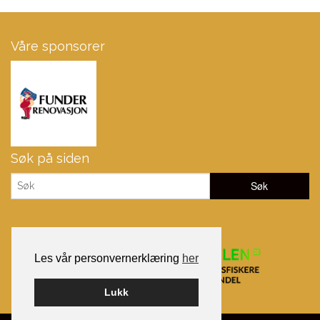
Våre sponsorer
Søk på siden
Les vår personvernerklæring
her
Lukk