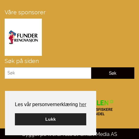
Våre sponsorer
Søk på siden
Les vår personvernerklæring
her
Lukk
Bygget på WordPress av
Smart Media AS