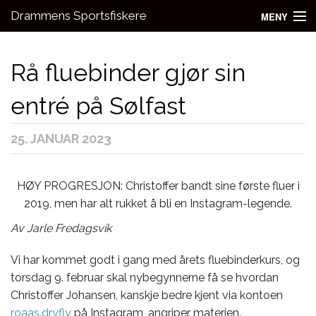
Drammens Sportsfiskere
MENY
Nyheter
Rå fluebinder gjør sin
Aktivitetsgrupper
entré på Sølfast
Utleie
25. JANUAR 2023
Bli medlem!
Fiske
HØY PROGRESJON: Christoffer bandt sine første fluer i
Kontakt oss
2019, men har alt rukket å bli en Instagram-legende.
Av Jarle Fredagsvik
Vi har kommet godt i gang med årets fluebinderkurs, og
torsdag 9. februar skal nybegynnerne få se hvordan
Christoffer Johansen, kanskje bedre kjent via kontoen
roaas.dryfly
på Instagram, angriper materien.