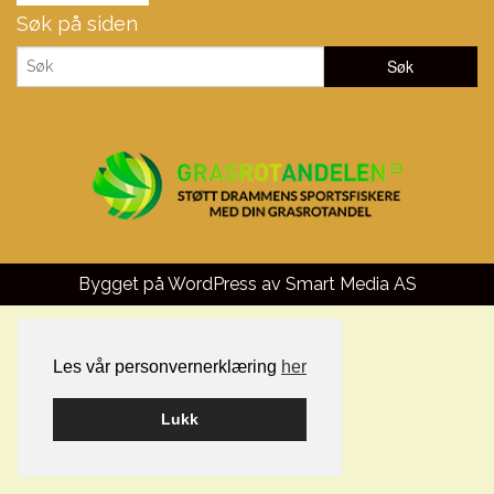
Søk på siden
Bygget på WordPress av
Smart Media AS
Les vår personvernerklæring
her
Lukk