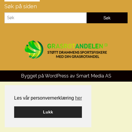
Søk på siden
Bygget på WordPress av
Smart Media AS
Les vår personvernerklæring
her
Lukk