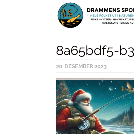
8a65bdf5-b3
20. DESEMBER 2023