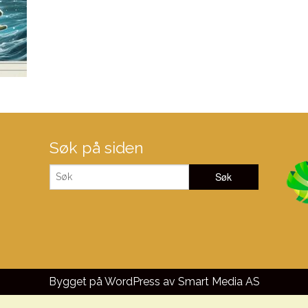
Søk på siden
Bygget på WordPress av
Smart Media AS