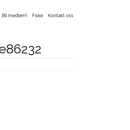
Bli medlem!
Fiske
Kontakt oss
5e86232