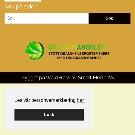
Søk på siden
Bygget på WordPress av
Smart Media AS
Les vår personvernerklæring
her
Lukk