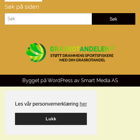
Søk på siden
Bygget på WordPress av
Smart Media AS
Les vår personvernerklæring
her
Lukk