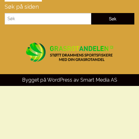
Søk på siden
Bygget på WordPress av
Smart Media AS